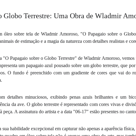
 o Globo Terrestre: Uma Obra de Wladmir Am
m óleo sobre tela de Wladmir Amoroso, "O Papagaio sobre o Globo 
animais de estimação e a magia da natureza com detalhes realistas e cor
la "O Papagaio sobre o Globo Terrestre" de Wladmir Amoroso, vemos u
 apresenta um papagaio azul pousado sobre um globo terrestre, que por
bos. O fundo é preenchido com um gradiente de cores que vai do r
a.
m detalhes minuciosos, exibindo penas azuis brilhantes e um bico l
ência da ave. O globo terrestre é representado com cores vivas e divisõ
peça. A assinatura do artista e a data "06-17" estão presentes no canto i
ua habilidade excepcional em capturar não apenas a aparência física
ste quadro em óleo sobre tela não é apenas uma obra de arte, mas tam