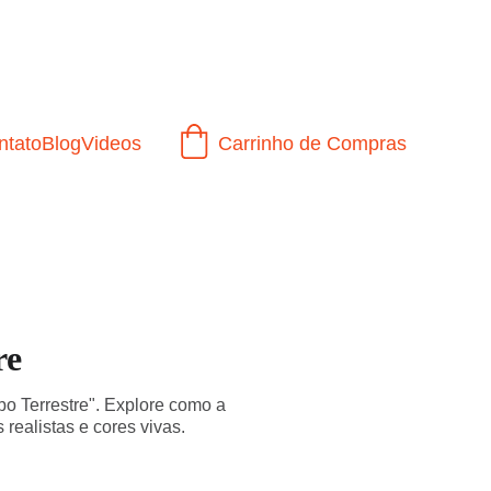
ntato
Blog
Videos
Carrinho de Compras
re
o Terrestre". Explore como a
realistas e cores vivas.