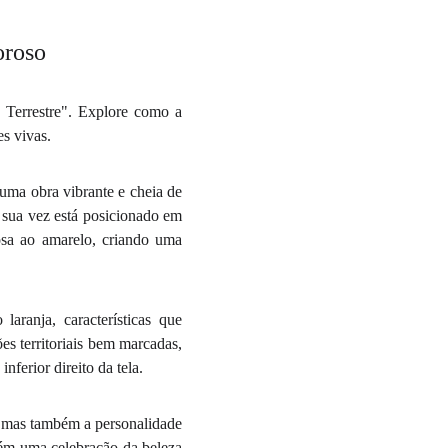
oroso
Terrestre". Explore como a
es vivas.
ma obra vibrante e cheia de
 sua vez está posicionado em
osa ao amarelo, criando uma
aranja, características que
es territoriais bem marcadas,
nferior direito da tela.
, mas também a personalidade
bém uma celebração da beleza